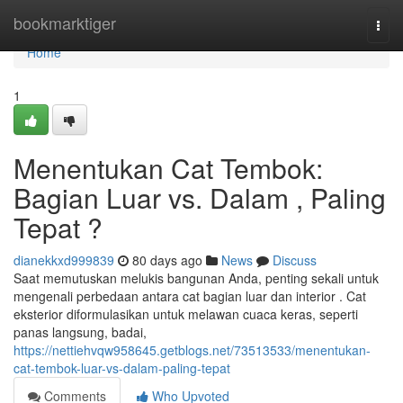
Home
bookmarktiger
Togg
navi
Home
1
Menentukan Cat Tembok:
Bagian Luar vs. Dalam , Paling
Tepat ?
dianekkxd999839
80 days ago
News
Discuss
Saat memutuskan melukis bangunan Anda, penting sekali untuk
mengenali perbedaan antara cat bagian luar dan interior . Cat
eksterior diformulasikan untuk melawan cuaca keras, seperti
panas langsung, badai,
https://nettiehvqw958645.getblogs.net/73513533/menentukan-
cat-tembok-luar-vs-dalam-paling-tepat
Comments
Who Upvoted