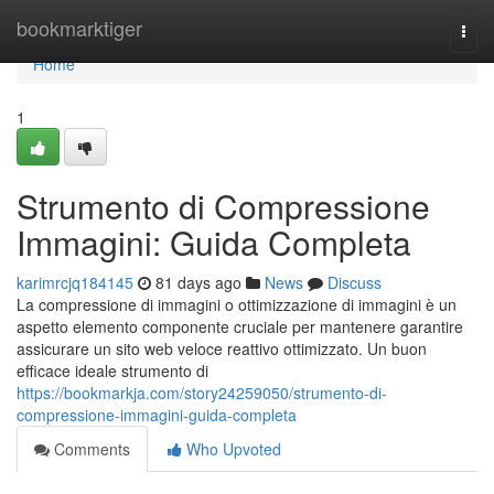
Home
bookmarktiger
Togg
navi
Home
1
Strumento di Compressione
Immagini: Guida Completa
karimrcjq184145
81 days ago
News
Discuss
La compressione di immagini o ottimizzazione di immagini è un
aspetto elemento componente cruciale per mantenere garantire
assicurare un sito web veloce reattivo ottimizzato. Un buon
efficace ideale strumento di
https://bookmarkja.com/story24259050/strumento-di-
compressione-immagini-guida-completa
Comments
Who Upvoted