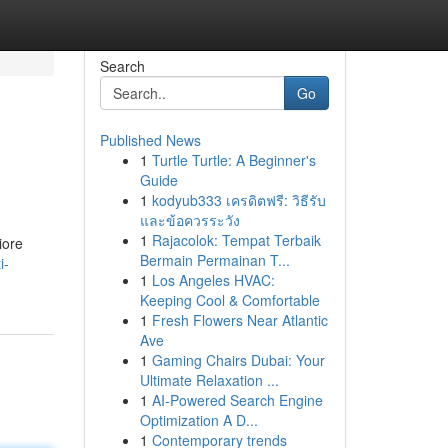
Search
Go
Published News
1
Turtle Turtle: A Beginner's
Guide
1
kodyub333 เครดิตฟรี: วิธีรับ
และข้อควรระวัง
1
Rajacolok: Tempat Terbaik
iore
Bermain Permainan T...
i-
1
Los Angeles HVAC:
Keeping Cool & Comfortable
1
Fresh Flowers Near Atlantic
Ave
1
Gaming Chairs Dubai: Your
Ultimate Relaxation ...
1
AI-Powered Search Engine
Optimization A D...
1
Contemporary trends