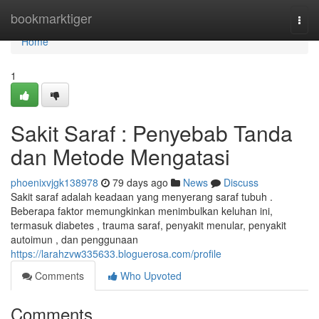
Home
bookmarktiger
Togg
navi
Home
1
Sakit Saraf : Penyebab Tanda
dan Metode Mengatasi
phoenixvjgk138978
79 days ago
News
Discuss
Sakit saraf adalah keadaan yang menyerang saraf tubuh .
Beberapa faktor memungkinkan menimbulkan keluhan ini,
termasuk diabetes , trauma saraf, penyakit menular, penyakit
autoimun , dan penggunaan
https://larahzvw335633.bloguerosa.com/profile
Comments
Who Upvoted
Comments