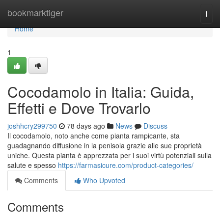
Home
bookmarktiger
Togg
navi
Home
1
Cocodamolo in Italia: Guida,
Effetti e Dove Trovarlo
joshhcry299750
78 days ago
News
Discuss
Il cocodamolo, noto anche come pianta rampicante, sta
guadagnando diffusione in la penisola grazie alle sue proprietà
uniche. Questa pianta è apprezzata per i suoi virtù potenziali sulla
salute e spesso
https://farmasicure.com/product-categories/
Comments
Who Upvoted
Comments