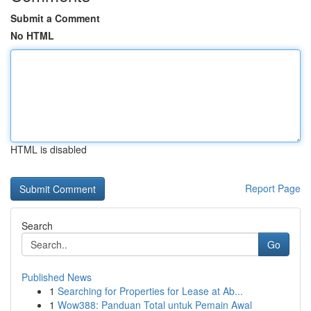
Submit a Comment
No HTML
HTML is disabled
Report Page
Search
Go
Published News
1
Searching for Properties for Lease at Ab...
1
Wow388: Panduan Total untuk Pemain Awal