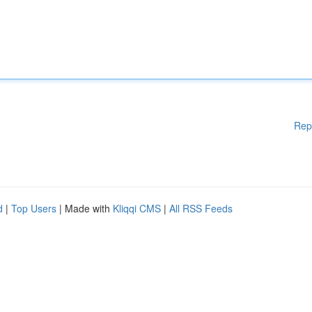
Rep
d
|
Top Users
| Made with
Kliqqi CMS
|
All RSS Feeds