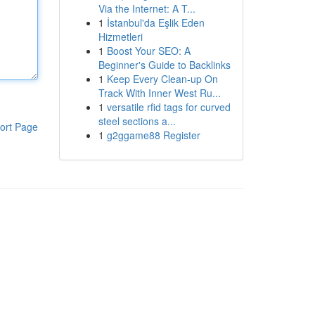
Via the Internet: A T...
1
İstanbul'da Eşlik Eden
Hizmetleri
1
Boost Your SEO: A
Beginner's Guide to Backlinks
1
Keep Every Clean-up On
Track With Inner West Ru...
1
versatile rfid tags for curved
steel sections a...
ort Page
1
g2ggame88 Register