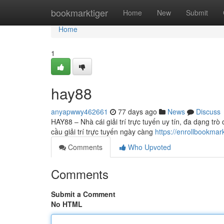
Home
bookmarktiger
Home
New
Submit
Home
1
hay88
anyapwwy462661
77 days ago
News
Discuss
HAY88 – Nhà cái giải trí trực tuyến uy tín, đa dạng tr
cầu giải trí trực tuyến ngày càng
https://enrollbookma
Comments
Who Upvoted
Comments
Submit a Comment
No HTML