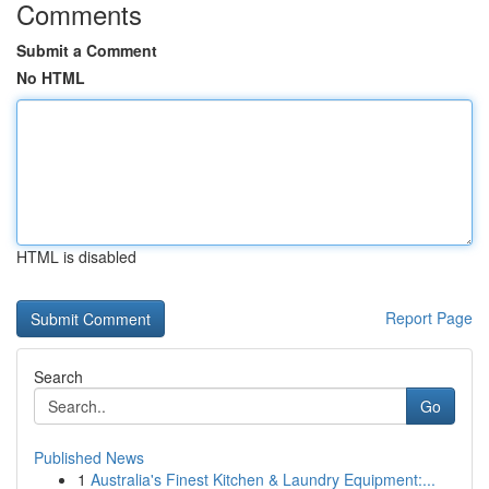
Comments
Submit a Comment
No HTML
HTML is disabled
Report Page
Search
Go
Published News
1
Australia's Finest Kitchen & Laundry Equipment:...