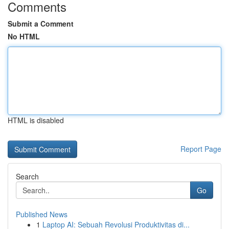
Comments
Submit a Comment
No HTML
HTML is disabled
Report Page
Search
Go
Published News
1
Laptop AI: Sebuah Revolusi Produktivitas di...