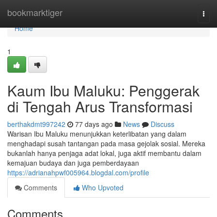
Home
bookmarktiger
Togg
navi
Home
1
Kaum Ibu Maluku: Penggerak
di Tengah Arus Transformasi
berthakdmt997242
77 days ago
News
Discuss
Warisan Ibu Maluku menunjukkan keterlibatan yang dalam
menghadapi susah tantangan pada masa gejolak sosial. Mereka
bukanlah hanya penjaga adat lokal, juga aktif membantu dalam
kemajuan budaya dan juga pemberdayaan
https://adrianahpwf005964.blogdal.com/profile
Comments
Who Upvoted
Comments