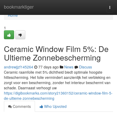
Home
bookmarktiger
Togg
navi
Home
1
Ceramic Window Film 5%: De
Ultieme Zonnebescherming
andrewjjzf145264
77 days ago
News
Discuss
Ceramic raamfolie met 5% dichtheid biedt optimale hoogste
hittescherming. Het folie vermindert aanzienlijk het verbleking en
zorgt voor een bescherming, zonder het interieur beschermt van
schade. Daarnaast verhoogt uw
https://digibookmarks.com/story21360152/ceramic-window-film-5-
de-ultieme-zonnebescherming
Comments
Who Upvoted