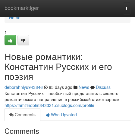
Home
bookmarktiger
Togg
navi
Home
1
Новые романтики:
Константин Русских и его
поэзия
deborahnlyu943846
65 days ago
News
Discuss
Константин Русских – необычный представитель свежего
романтического направления в российской стихотворном
https://tamzinqblm343321.csublogs.com/profile
Comments
Who Upvoted
Comments