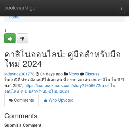
Home
bookmarktiger
Togg
navi
Home
1
คาสิโนออนไลน์: คู่มือสำหรับมือ
ใหม่ 2024
jadaynez361778
64 days ago
News
Discuss
ในกรณีที่ ท่าน คือ คนที่ไม่เคยเล่น ที่ อยาก จะ เล่น เกมคาสิโน ใน ปี ปี
พ.ศ. 2567,
https://loanbookmark.com/story21656672/คาส-โน
ออนไลน-ค-ม-อสำหร-บม-อใหม-2024
Comments
Who Upvoted
Comments
Submit a Comment