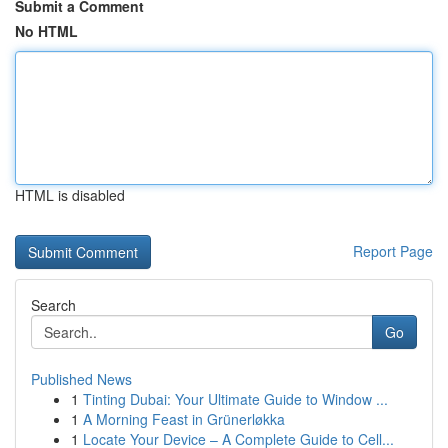
Submit a Comment
No HTML
HTML is disabled
Report Page
Search
Go
Published News
1
Tinting Dubai: Your Ultimate Guide to Window ...
1
A Morning Feast in Grünerløkka
1
Locate Your Device – A Complete Guide to Cell...