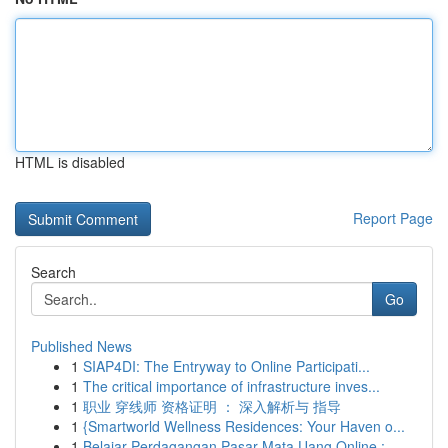
HTML is disabled
Report Page
Search
Go
Published News
1
SIAP4DI: The Entryway to Online Participati...
1
The critical importance of infrastructure inves...
1
职业 穿线师 资格证明 ： 深入解析与 指导
1
{Smartworld Wellness Residences: Your Haven o...
1
Belajar Perdagangan Pasar Mata Uang Online :...