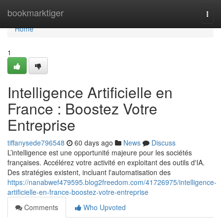
Home
bookmarktiger
Togg
navi
Home
1
Intelligence Artificielle en
France : Boostez Votre
Entreprise
tiffanysede796548
60 days ago
News
Discuss
L’intelligence est une opportunité majeure pour les sociétés
françaises. Accélérez votre activité en exploitant des outils d'IA.
Des stratégies existent, incluant l'automatisation des
https://nanabwef479595.blog2freedom.com/41726975/intelligence-
artificielle-en-france-boostez-votre-entreprise
Comments
Who Upvoted