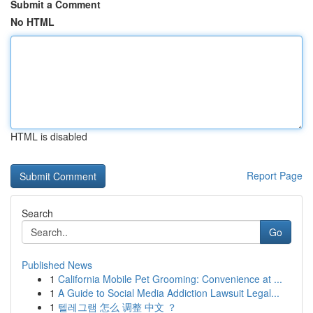
Submit a Comment
No HTML
HTML is disabled
Report Page
Search
Go
Published News
1
California Mobile Pet Grooming: Convenience at ...
1
A Guide to Social Media Addiction Lawsuit Legal...
1
텔레그램 怎么 调整 中文 ？