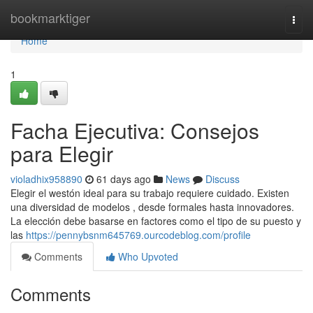
Home
bookmarktiger
Togg
navi
Home
1
Facha Ejecutiva: Consejos
para Elegir
violadhix958890
61 days ago
News
Discuss
Elegir el westón ideal para su trabajo requiere cuidado. Existen
una diversidad de modelos , desde formales hasta innovadores.
La elección debe basarse en factores como el tipo de su puesto y
las
https://pennybsnm645769.ourcodeblog.com/profile
Comments
Who Upvoted
Comments