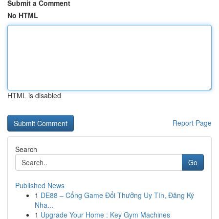
Submit a Comment
No HTML
HTML is disabled
Report Page
Search
Go
Published News
1
DE88 – Cổng Game Đổi Thưởng Uy Tín, Đăng Ký
Nha...
1
Upgrade Your Home : Key Gym Machines