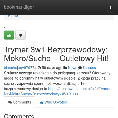
Home
bookmarktiger
Togg
navi
Home
1
Trymer 3w1 Bezprzewodowy:
Mokro/Sucho – Outletowy Hit!
blanchejaqv979774
59 days ago
News
Discuss
Szukasz nowego urządzenia do pielęgnacji zarostu? Oferowany
model to ogromny hit w outletowym sklepie! Z opcją pracy na
sucho , zapewnia spore możliwości stylizacji . Ten
bezprzewodowy design to
https://opakowaniadeal.pl/pl/p/Trymer-
Na-MokroSucho-Bezprzewodowy-3W1/1303
Comments
Who Upvoted
Comments