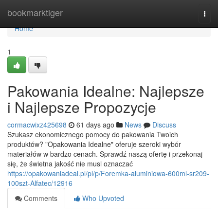
Home
bookmarktiger
Togg
navi
Home
1
Pakowania Idealne: Najlepsze
i Najlepsze Propozycje
cormacwixz425698
61 days ago
News
Discuss
Szukasz ekonomicznego pomocy do pakowania Twoich
produktów? "Opakowania Idealne" oferuje szeroki wybór
materiałów w bardzo cenach. Sprawdź naszą ofertę i przekonaj
się, że świetna jakość nie musi oznaczać
https://opakowaniadeal.pl/pl/p/Foremka-aluminiowa-600ml-sr209-
100szt-Alfatec/12916
Comments
Who Upvoted