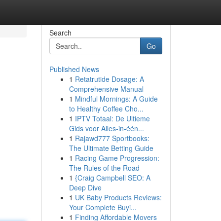
Search
Go
Published News
1
Retatrutide Dosage: A
Comprehensive Manual
1
Mindful Mornings: A Guide
to Healthy Coffee Cho...
1
IPTV Totaal: De Ultieme
Gids voor Alles-in-één...
1
Rajawd777 Sportbooks:
The Ultimate Betting Guide
1
Racing Game Progression:
The Rules of the Road
1
{Craig Campbell SEO: A
Deep Dive
1
UK Baby Products Reviews:
Your Complete Buyi...
1
Finding Affordable Movers