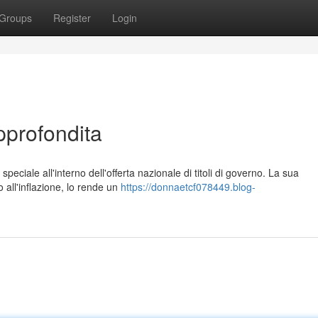
Groups
Register
Login
pprofondita
speciale all'interno dell'offerta nazionale di titoli di governo. La sua
all'inflazione, lo rende un
https://donnaetcf078449.blog-