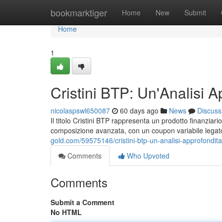
Home
bookmarktiger
Home
New
Submit
Home
1
Cristini BTP: Un'Analisi A
nicolaspswl650087
60 days ago
News
Discuss
Il titolo Cristini BTP rappresenta un prodotto finanziario 
composizione avanzata, con un coupon variabile legato 
gold.com/59575146/cristini-btp-un-analisi-approfondita
Comments
Who Upvoted
Comments
Submit a Comment
No HTML