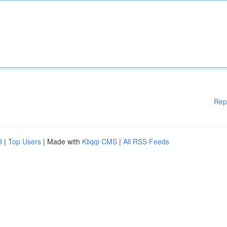
Rep
d
|
Top Users
| Made with
Kliqqi CMS
|
All RSS Feeds