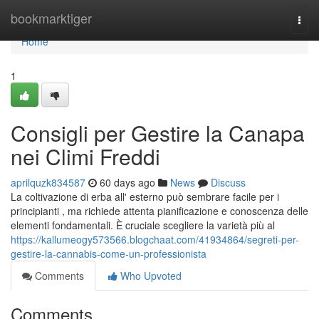
Home
bookmarktiger
Togg
navi
Home
1
Consigli per Gestire la Canapa
nei Climi Freddi
aprilquzk834587
60 days ago
News
Discuss
La coltivazione di erba all' esterno può sembrare facile per i
principianti , ma richiede attenta pianificazione e conoscenza delle
elementi fondamentali. È cruciale scegliere la varietà più al
https://kallumeogy573566.blogchaat.com/41934864/segreti-per-
gestire-la-cannabis-come-un-professionista
Comments
Who Upvoted
Comments