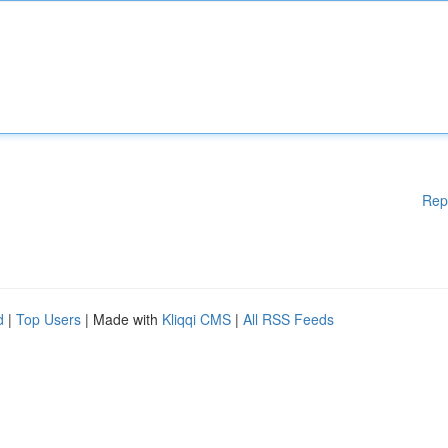
Rep
d
|
Top Users
| Made with
Kliqqi CMS
|
All RSS Feeds