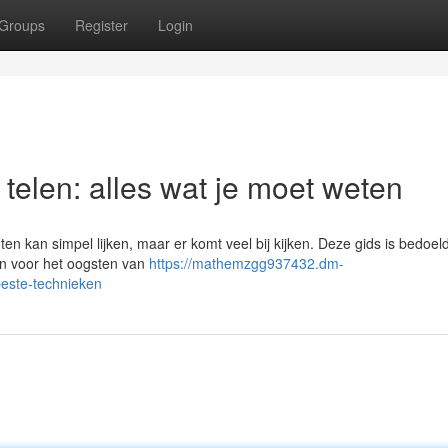
Groups
Register
Login
 telen: alles wat je moet weten
 kan simpel lijken, maar er komt veel bij kijken. Deze gids is bedoel
en voor het oogsten van
https://mathemzgg937432.dm-
este-technieken