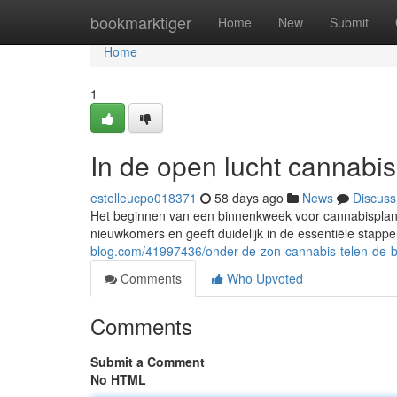
Home
bookmarktiger
Home
New
Submit
Home
1
In de open lucht cannabis
estelleucpo018371
58 days ago
News
Discuss
Het beginnen van een binnenkweek voor cannabisplanten
nieuwkomers en geeft duidelijk in de essentiële stapp
blog.com/41997436/onder-de-zon-cannabis-telen-de-b
Comments
Who Upvoted
Comments
Submit a Comment
No HTML