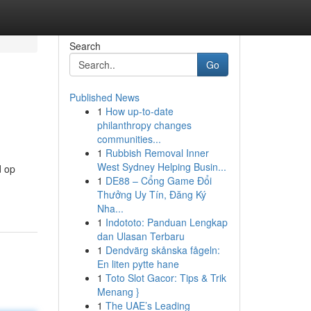
Search
Go
Published News
1
How up-to-date
philanthropy changes
communities...
1
Rubbish Removal Inner
West Sydney Helping Busin...
d op
1
DE88 – Cổng Game Đổi
Thưởng Uy Tín, Đăng Ký
Nha...
1
Indototo: Panduan Lengkap
dan Ulasan Terbaru
1
Dendvärg skånska fågeln:
En liten pytte hane
1
Toto Slot Gacor: Tips & Trik
Menang }
1
The UAE’s Leading