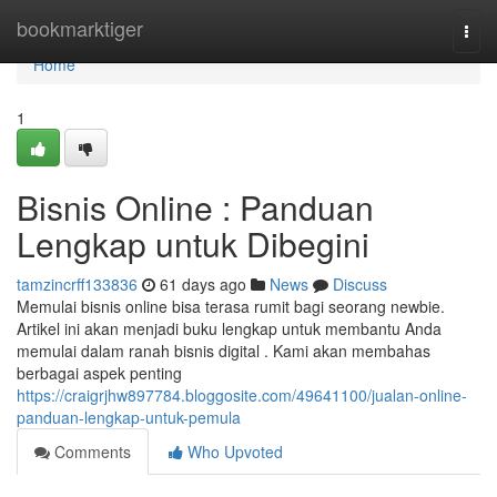
Home
bookmarktiger
Togg
navi
Home
1
Bisnis Online : Panduan
Lengkap untuk Dibegini
tamzincrff133836
61 days ago
News
Discuss
Memulai bisnis online bisa terasa rumit bagi seorang newbie.
Artikel ini akan menjadi buku lengkap untuk membantu Anda
memulai dalam ranah bisnis digital . Kami akan membahas
berbagai aspek penting
https://craigrjhw897784.bloggosite.com/49641100/jualan-online-
panduan-lengkap-untuk-pemula
Comments
Who Upvoted