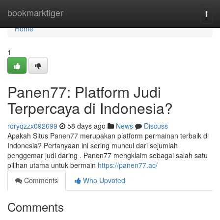
Home
bookmarktiger
Togg
navi
Home
1
Panen77: Platform Judi
Terpercaya di Indonesia?
roryqzzx092699
58 days ago
News
Discuss
Apakah Situs Panen77 merupakan platform permainan terbaik di
Indonesia? Pertanyaan ini sering muncul dari sejumlah
penggemar judi daring . Panen77 mengklaim sebagai salah satu
pilihan utama untuk bermain
https://panen77.ac/
Comments
Who Upvoted
Comments