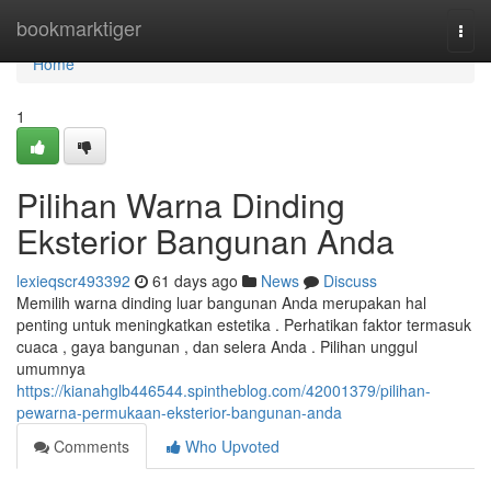
Home
bookmarktiger
Togg
navi
Home
1
Pilihan Warna Dinding
Eksterior Bangunan Anda
lexieqscr493392
61 days ago
News
Discuss
Memilih warna dinding luar bangunan Anda merupakan hal
penting untuk meningkatkan estetika . Perhatikan faktor termasuk
cuaca , gaya bangunan , dan selera Anda . Pilihan unggul
umumnya
https://kianahglb446544.spintheblog.com/42001379/pilihan-
pewarna-permukaan-eksterior-bangunan-anda
Comments
Who Upvoted