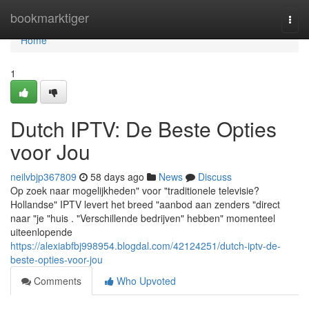
Home
bookmarktiger
Togg
navi
Home
1
Dutch IPTV: De Beste Opties
voor Jou
neilvbjp367809
58 days ago
News
Discuss
Op zoek naar mogelijkheden" voor "traditionele televisie?
Hollandse" IPTV levert het breed "aanbod aan zenders "direct
naar "je "huis . "Verschillende bedrijven" hebben" momenteel
uiteenlopende
https://alexiabfbj998954.blogdal.com/42124251/dutch-iptv-de-
beste-opties-voor-jou
Comments
Who Upvoted