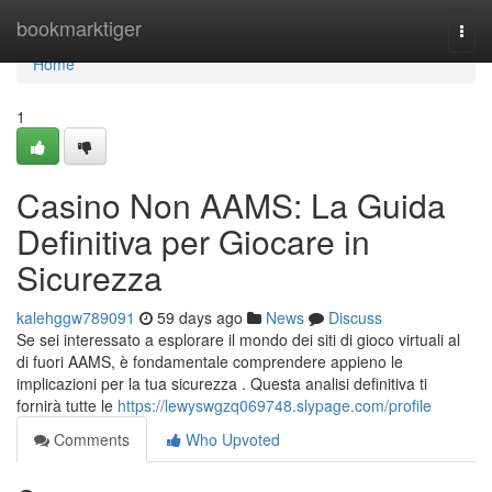
Home
bookmarktiger
Togg
navi
Home
1
Casino Non AAMS: La Guida
Definitiva per Giocare in
Sicurezza
kalehggw789091
59 days ago
News
Discuss
Se sei interessato a esplorare il mondo dei siti di gioco virtuali al
di fuori AAMS, è fondamentale comprendere appieno le
implicazioni per la tua sicurezza . Questa analisi definitiva ti
fornirà tutte le
https://lewyswgzq069748.slypage.com/profile
Comments
Who Upvoted