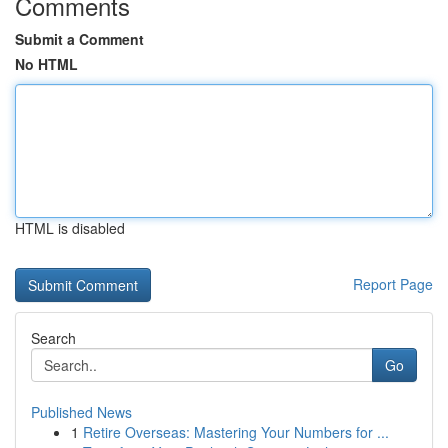
Comments
Submit a Comment
No HTML
HTML is disabled
Report Page
Search
Go
Published News
1
Retire Overseas: Mastering Your Numbers for ...