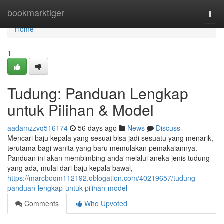
Home
bookmarktiger
Togg
navi
Home
1
Tudung: Panduan Lengkap
untuk Pilihan & Model
aadamzzvq516174
56 days ago
News
Discuss
Mencari baju kepala yang sesuai bisa jadi sesuatu yang menarik,
terutama bagi wanita yang baru memulakan pemakaiannya.
Panduan ini akan membimbing anda melalui aneka jenis tudung
yang ada, mulai dari baju kepala bawal,
https://marcboqm112192.oblogation.com/40219657/tudung-
panduan-lengkap-untuk-pilihan-model
Comments
Who Upvoted