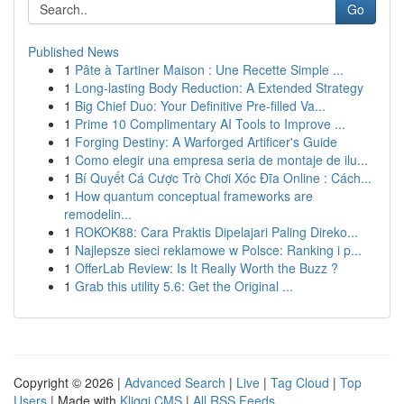
Go
Published News
1
Pâte à Tartiner Maison : Une Recette Simple ...
1
Long-lasting Body Reduction: A Extended Strategy
1
Big Chief Duo: Your Definitive Pre-filled Va...
1
Prime 10 Complimentary AI Tools to Improve ...
1
Forging Destiny: A Warforged Artificer's Guide
1
Como elegir una empresa seria de montaje de ilu...
1
Bí Quyết Cá Cược Trò Chơi Xóc Đĩa Online : Cách...
1
How quantum conceptual frameworks are
remodelin...
1
ROKOK88: Cara Praktis Dipelajari Paling Direko...
1
Najlepsze sieci reklamowe w Polsce: Ranking i p...
1
OfferLab Review: Is It Really Worth the Buzz ?
1
Grab this utility 5.6: Get the Original ...
Copyright © 2026 |
Advanced Search
|
Live
|
Tag Cloud
|
Top
Users
| Made with
Kliqqi CMS
|
All RSS Feeds