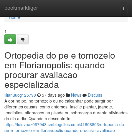
Home
bookmarktiger
Togg
navi
Home
1
Ortopedia do pe e tornozelo
em Florianopolis: quando
procurar avaliacao
especializada
lilianuucg125798
57 days ago
News
Discuss
A dor no pe, no tornozelo ou no calcanhar pode surgir por
diferentes causas, como entorses, fascite plantar, joanete,
tendinites, alteracoes na pisada ou sobrecarga durante atividades
do dia a dia. Quando o desconforto
https://luluvnaz067943.smblogsites.com/41806803/ortopedia-do-
pe-e-tornozelo-em-florianopolis-quando-procurar-avaliacao-