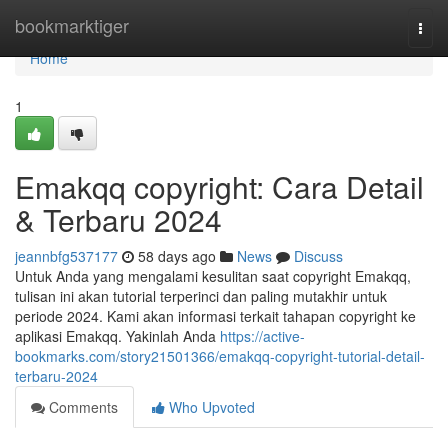
Home
bookmarktiger
Togg
navi
Home
1
Emakqq copyright: Cara Detail
& Terbaru 2024
jeannbfg537177
58 days ago
News
Discuss
Untuk Anda yang mengalami kesulitan saat copyright Emakqq,
tulisan ini akan tutorial terperinci dan paling mutakhir untuk
periode 2024. Kami akan informasi terkait tahapan copyright ke
aplikasi Emakqq. Yakinlah Anda
https://active-
bookmarks.com/story21501366/emakqq-copyright-tutorial-detail-
terbaru-2024
Comments
Who Upvoted