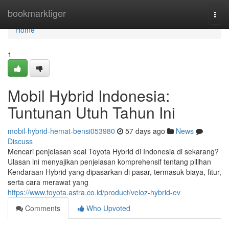
Home
bookmarktiger
Togg
navi
Home
1
Mobil Hybrid Indonesia:
Tuntunan Utuh Tahun Ini
mobil-hybrid-hemat-bensi053980
57 days ago
News
Discuss
Mencari penjelasan soal Toyota Hybrid di Indonesia di sekarang?
Ulasan ini menyajikan penjelasan komprehensif tentang pilihan
Kendaraan Hybrid yang dipasarkan di pasar, termasuk biaya, fitur,
serta cara merawat yang
https://www.toyota.astra.co.id/product/veloz-hybrid-ev
Comments
Who Upvoted