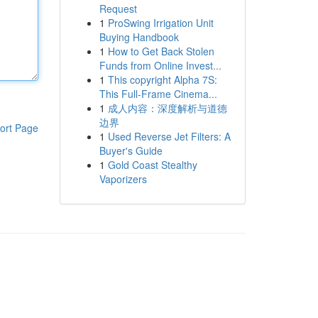
Request
1
ProSwing Irrigation Unit
Buying Handbook
1
How to Get Back Stolen
Funds from Online Invest...
1
This copyright Alpha 7S:
This Full-Frame Cinema...
1
成人内容：深度解析与道德
边界
ort Page
1
Used Reverse Jet Filters: A
Buyer's Guide
1
Gold Coast Stealthy
Vaporizers