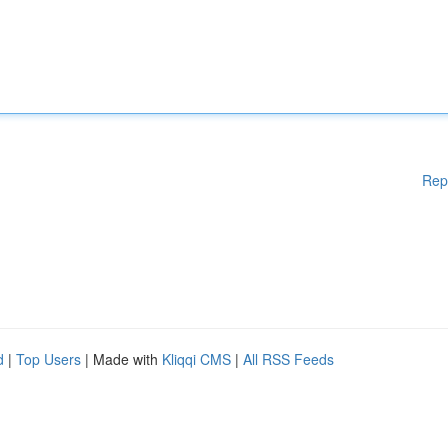
Rep
d
|
Top Users
| Made with
Kliqqi CMS
|
All RSS Feeds