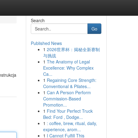
Search
Go
Published News
1
2026世界杯：揭秘全新赛制
与挑战
1
The Anatomy of Legal
Excellence: Why Complex
Ca...
strukcja
1
Regaining Core Strength:
Conventional & Pilates...
1
Can A Person Perform
Commission-Based
Promotion...
1
Find Your Perfect Truck
Bed: Ford , Dodge...
1
: coffee, brew, ritual, daily,
experience, arom...
1
I Cannot Fulfill This