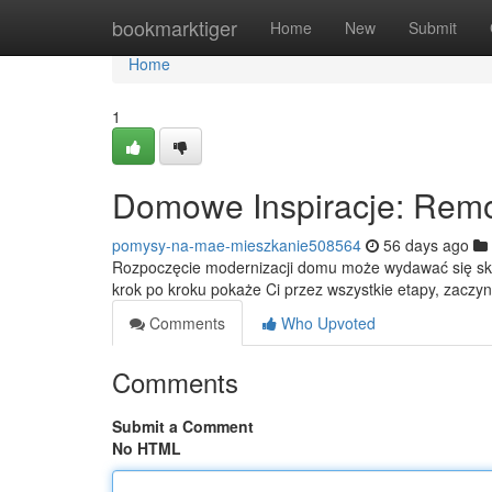
Home
bookmarktiger
Home
New
Submit
Home
1
Domowe Inspiracje: Remo
pomysy-na-mae-mieszkanie508564
56 days ago
Rozpoczęcie modernizacji domu może wydawać się sko
krok po kroku pokaże Ci przez wszystkie etapy, zaczy
Comments
Who Upvoted
Comments
Submit a Comment
No HTML