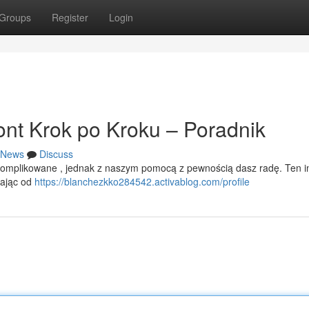
Groups
Register
Login
nt Krok po Kroku – Poradnik
News
Discuss
mplikowane , jednak z naszym pomocą z pewnością dasz radę. Ten in
nając od
https://blanchezkko284542.activablog.com/profile