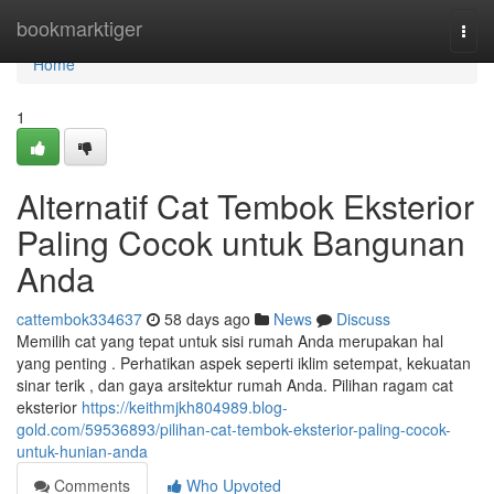
Home
bookmarktiger
Togg
navi
Home
1
Alternatif Cat Tembok Eksterior
Paling Cocok untuk Bangunan
Anda
cattembok334637
58 days ago
News
Discuss
Memilih cat yang tepat untuk sisi rumah Anda merupakan hal
yang penting . Perhatikan aspek seperti iklim setempat, kekuatan
sinar terik , dan gaya arsitektur rumah Anda. Pilihan ragam cat
eksterior
https://keithmjkh804989.blog-
gold.com/59536893/pilihan-cat-tembok-eksterior-paling-cocok-
untuk-hunian-anda
Comments
Who Upvoted