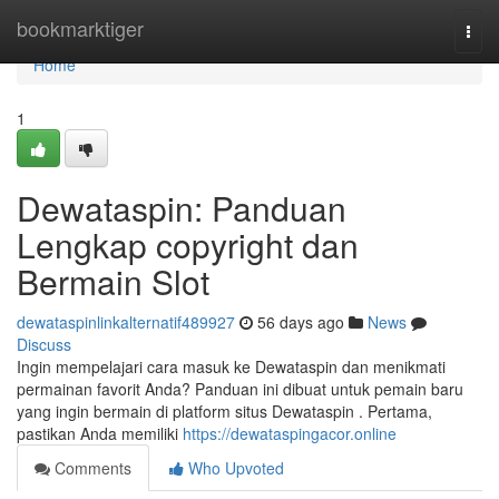
Home
bookmarktiger
Togg
navi
Home
1
Dewataspin: Panduan
Lengkap copyright dan
Bermain Slot
dewataspinlinkalternatif489927
56 days ago
News
Discuss
Ingin mempelajari cara masuk ke Dewataspin dan menikmati
permainan favorit Anda? Panduan ini dibuat untuk pemain baru
yang ingin bermain di platform situs Dewataspin . Pertama,
pastikan Anda memiliki
https://dewataspingacor.online
Comments
Who Upvoted