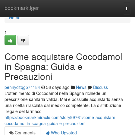
Home
bookmarktiger
Togg
navi
Home
1
Come acquistare Cocodamol
in Spagna: Guida e
Precauzioni
pennydzqg574184
56 days ago
News
Discuss
L'ottenimento di Cocodamol nella Spagna richiede un
prescrizione sanitaria valida. Mai è possibile acquistarlo senza
una ricetta rilasciata dal medico competente. La distribuzione
illegale del farmaco
https://bookmarkmiracle.com/story99761/come-acquistare-
cocodamol-in-spagna-guida-e-precauzioni
Comments
Who Upvoted