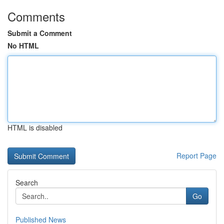
Comments
Submit a Comment
No HTML
HTML is disabled
Report Page
Search
Go
Published News