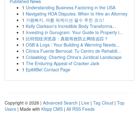
Published News
1
Understanding Business Factoring in the USA
1
Navigating HOA Disputes: When to Hire an Attorney
1
가평빠지, 여름 워케이션 필수 추천 코스!
1
Kelly Clarkson's Incredible Body Transforma...
1
Investing in Gurugram: Your Guide to Property i...
1
比特指纹浏览器：真能有效防止网络追踪？
1
OSB & Logs : Your Building & Warming Needs...
1
Clínica Fuente Berrocal: Tu Centro de Rehabili...
1
Cnlawblog: Charting China's Juridical Landscape
1
The Enduring Appeal of Cracker Jack
1
Ep88Bet Contact Page
Copyright © 2026 |
Advanced Search
|
Live
|
Tag Cloud
|
Top
Users
| Made with
Kliqqi CMS
|
All RSS Feeds