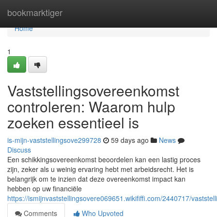
Home
bookmarktiger
Home
1
Vaststellingsovereenkomst
controleren: Waarom hulp
zoeken essentieel is
is-mijn-vaststellingsove299728
59 days ago
News
Discuss
Een schikkingsovereenkomst beoordelen kan een lastig proces
zijn, zeker als u weinig ervaring hebt met arbeidsrecht. Het is
belangrijk om te inzien dat deze overeenkomst impact kan
hebben op uw financiële
https://ismijnvaststellingsovere069651.wikififfi.com/2440717/vast
Comments
Who Upvoted