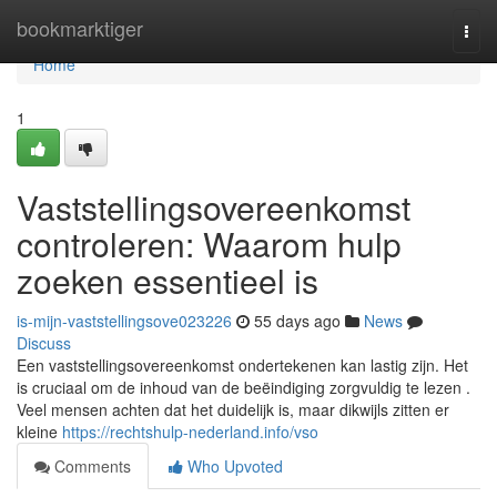
Home
bookmarktiger
Togg
navi
Home
1
Vaststellingsovereenkomst
controleren: Waarom hulp
zoeken essentieel is
is-mijn-vaststellingsove023226
55 days ago
News
Discuss
Een vaststellingsovereenkomst ondertekenen kan lastig zijn. Het
is cruciaal om de inhoud van de beëindiging zorgvuldig te lezen .
Veel mensen achten dat het duidelijk is, maar dikwijls zitten er
kleine
https://rechtshulp-nederland.info/vso
Comments
Who Upvoted