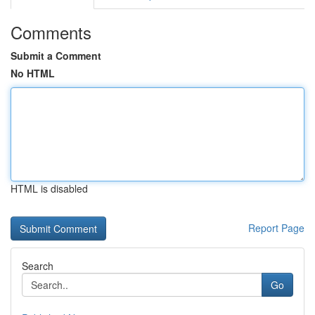
Comments
Submit a Comment
No HTML
HTML is disabled
Report Page
Search
Go