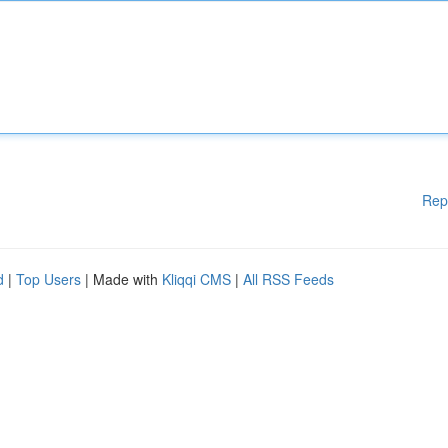
Rep
d
|
Top Users
| Made with
Kliqqi CMS
|
All RSS Feeds