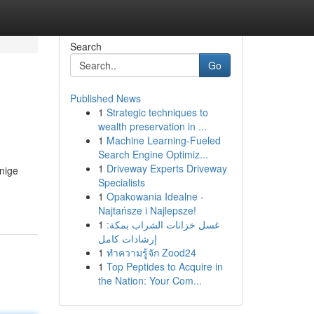
Search
Go
Published News
1
Strategic techniques to
wealth preservation in ...
1
Machine Learning-Fueled
Search Engine Optimiz...
1
Driveway Experts Driveway
nige
Specialists
1
Opakowania Idealne -
Najtańsze i Najlepsze!
1
غسل خزانات الشراب بمكة:
إرشادات كامل
1
ทำความรู้จัก Zood24
1
Top Peptides to Acquire in
the Nation: Your Com...