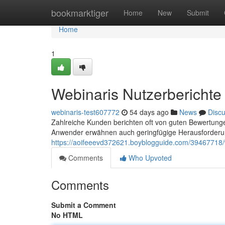
Home
bookmarktiger
Home
New
Submit
Home
1
Webinaris Nutzerberichte
webinaris-test607772
54 days ago
News
Disc
Zahlreiche Kunden berichten oft von guten Bewertunge
Anwender erwähnen auch geringfügige Herausforderu
https://aoifeeevd372621.boyblogguide.com/39467718/w
Comments
Who Upvoted
Comments
Submit a Comment
No HTML