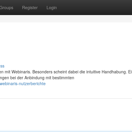
Groups
Register
Login
uss
n mit Webinaris. Besonders scheint dabei die intuitive Handhabung. Ei
ngen bei der Anbindung mit bestimmten
ebinaris-nutzerberichte