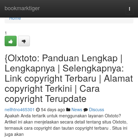
Home
bookmarktiger
Togg
navi
Home
1
{Olxtoto: Panduan Lengkap |
Lengkapnya | Selengkapnya:
Link copyright Terbaru | Alamat
copyright Terkini | Cara
copyright Terupdate
nellhtno465301
54 days ago
News
Discuss
Apakah Anda tertarik untuk menggunakan layanan Olxtoto?
Artikel ini akan menjelaskan secara detail tentang situs Olxtoto,
termasuk cara copyright dan tautan copyright terbaru . Situs ini
juga akan