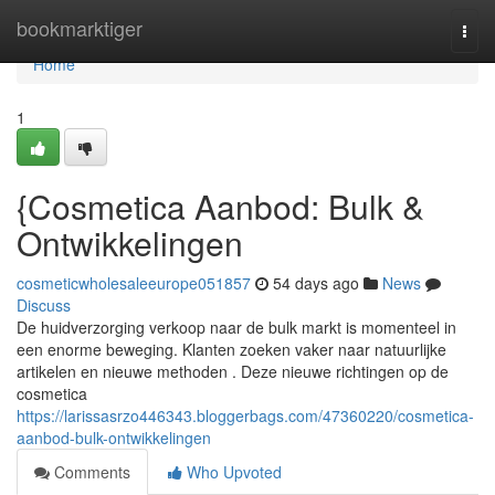
Home
bookmarktiger
Togg
navi
Home
1
{Cosmetica Aanbod: Bulk &
Ontwikkelingen
cosmeticwholesaleeurope051857
54 days ago
News
Discuss
De huidverzorging verkoop naar de bulk markt is momenteel in
een enorme beweging. Klanten zoeken vaker naar natuurlijke
artikelen en nieuwe methoden . Deze nieuwe richtingen op de
cosmetica
https://larissasrzo446343.bloggerbags.com/47360220/cosmetica-
aanbod-bulk-ontwikkelingen
Comments
Who Upvoted