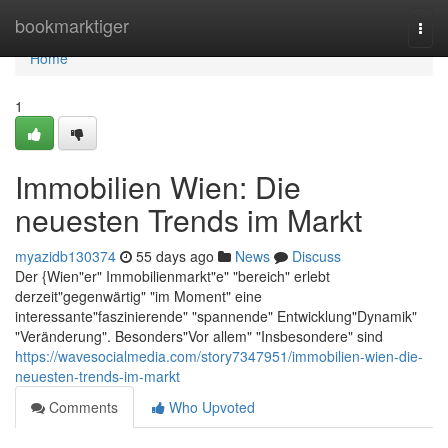
Home
bookmarktiger
Togg
navi
Home
1
Immobilien Wien: Die
neuesten Trends im Markt
myazidb130374
55 days ago
News
Discuss
Der {Wien"er" Immobilienmarkt"e" "bereich" erlebt
derzeit"gegenwärtig" "im Moment" eine
interessante"faszinierende" "spannende" Entwicklung"Dynamik"
"Veränderung". Besonders"Vor allem" "Insbesondere" sind
https://wavesocialmedia.com/story7347951/immobilien-wien-die-
neuesten-trends-im-markt
Comments
Who Upvoted