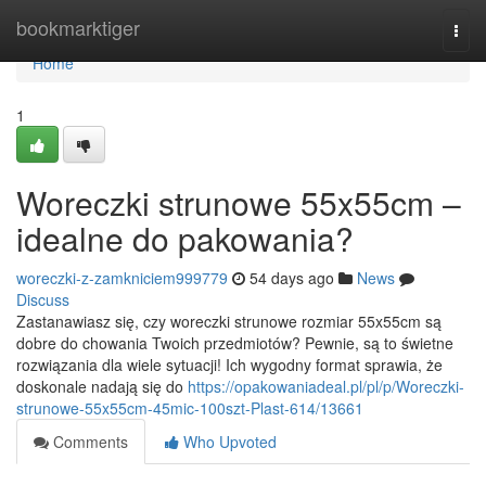
Home
bookmarktiger
Togg
navi
Home
1
Woreczki strunowe 55x55cm –
idealne do pakowania?
woreczki-z-zamkniciem999779
54 days ago
News
Discuss
Zastanawiasz się, czy woreczki strunowe rozmiar 55x55cm są
dobre do chowania Twoich przedmiotów? Pewnie, są to świetne
rozwiązania dla wiele sytuacji! Ich wygodny format sprawia, że
doskonale nadają się do
https://opakowaniadeal.pl/pl/p/Woreczki-
strunowe-55x55cm-45mic-100szt-Plast-614/13661
Comments
Who Upvoted