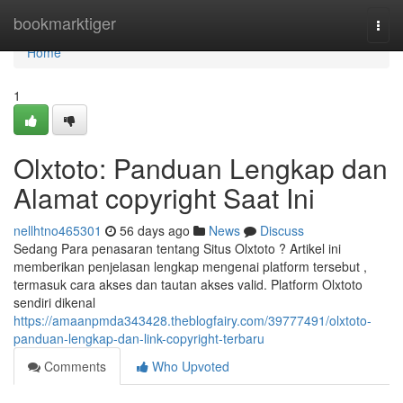
Home
bookmarktiger
Togg
navi
Home
1
Olxtoto: Panduan Lengkap dan
Alamat copyright Saat Ini
nellhtno465301
56 days ago
News
Discuss
Sedang Para penasaran tentang Situs Olxtoto ? Artikel ini
memberikan penjelasan lengkap mengenai platform tersebut ,
termasuk cara akses dan tautan akses valid. Platform Olxtoto
sendiri dikenal
https://amaanpmda343428.theblogfairy.com/39777491/olxtoto-
panduan-lengkap-dan-link-copyright-terbaru
Comments
Who Upvoted