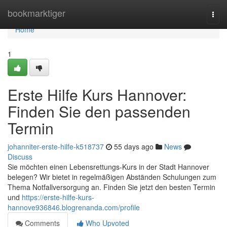
Home
bookmarktiger
Togg
navi
Home
1
Erste Hilfe Kurs Hannover:
Finden Sie den passenden
Termin
johanniter-erste-hilfe-k518737
55 days ago
News
Discuss
Sie möchten einen Lebensrettungs-Kurs in der Stadt Hannover
belegen? Wir bietet in regelmäßigen Abständen Schulungen zum
Thema Notfallversorgung an. Finden Sie jetzt den besten Termin
und
https://erste-hilfe-kurs-
hannove936846.blogrenanda.com/profile
Comments
Who Upvoted