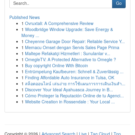
Go
Published News
1
Ovruxtali: A Comprehensive Review
1
Woodbridge Window Upgrade: Save Energy &
Money ...
1
Cheyenne Garage Door Repair: Reliable Service Y...
1
Memacu Omset dengan Servis Sales Page Prima
1
Maltepe Refakatçi Hizmetleri : Sunulanlar v...
1
OmegleTV: A Protected Alternative to Omegle ?
1
Buy copyright Online With Bitcoin
1
Entrümpelung Kaufbeuren: Schnell & Zuverlässig ...
1
Finding Affordable Auto Insurance in Tulsa, OK
1
สล็อตออนไลน์ เล่นง่าย การใช้แผนการการเดินเงินสำ...
1
Discover Your Ideal Ayahuasca Journey in B...
1
Cómo Proteger la Reputación Online de tu Agenci...
1
Website Creation in Rossendale : Your Local ...
Copyright © 2026 |
Advanced Search
|
Live
|
Tag Cloud
|
Top