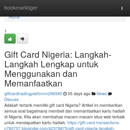
Home
bookmarktiger
Togg
navi
Home
1
Gift Card Nigeria: Langkah-
Langkah Lengkap untuk
Menggunakan dan
Memanfaatkan
giftcardtradingplatformn296585
55 days ago
News
Discuss
Adakah tertarik memiliki gift card Nigeria? Artikel ini memberikan
semua soal bagaimana membeli dan memanfaatkan kartu hadiah
di Nigeria. Kita akan membahas macam-macam situs web terbaik
untuk mendapatkan kartu hadiah,
https://gift-card-transactions-
n780757.bloginder.com/42378875/gift-card-nigeria-langkah-