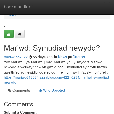
Home
bookmarktiger
Togg
navi
Home
1
Mariwd: Symudiad newydd?
mariwd557022
55 days ago
News
Discuss
Ydy Mariwd | yw Mariwd | mae Mariwd yn | y swyddfa Mariwd
newydd arweinwyr nhw yn gweld bod i symudiad sy’n tyfu mewn
gweithrediad newidiol ddefedlog . Fe’n yn fwy i ffracsiwn o’r crefft
https://mariwd618084.azzablog.com/42210234/mariwd-symudiad-
newydd
Comments
Who Upvoted
Comments
Submit a Comment