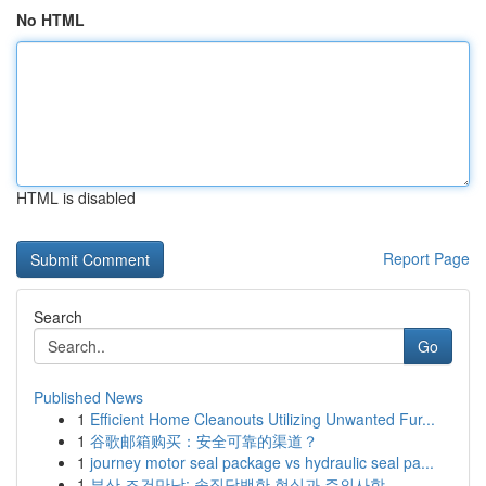
No HTML
HTML is disabled
Report Page
Search
Go
Published News
1
Efficient Home Cleanouts Utilizing Unwanted Fur...
1
谷歌邮箱购买：安全可靠的渠道？
1
journey motor seal package vs hydraulic seal pa...
1
부산 조건만남: 솔직담백한 현실과 주의사항