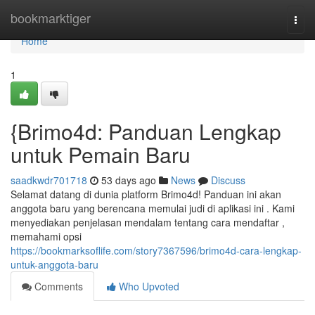
Home
bookmarktiger
Togg
navi
Home
1
{Brimo4d: Panduan Lengkap
untuk Pemain Baru
saadkwdr701718
53 days ago
News
Discuss
Selamat datang di dunia platform Brimo4d! Panduan ini akan
anggota baru yang berencana memulai judi di aplikasi ini . Kami
menyediakan penjelasan mendalam tentang cara mendaftar ,
memahami opsi
https://bookmarksoflife.com/story7367596/brimo4d-cara-lengkap-
untuk-anggota-baru
Comments
Who Upvoted